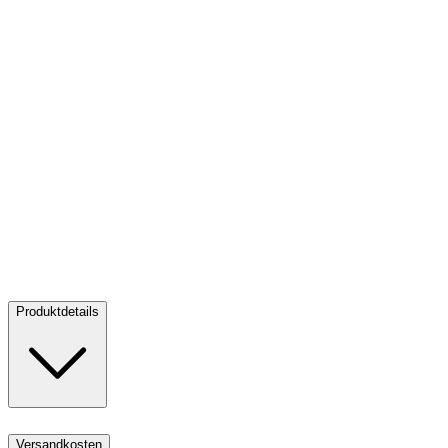
Silber Cheetah 2 oz PP - The African Range - High Relief
2026
Silber Cheetah 2 oz PP - The African Range - High Relief
2026
Verkaufen:
205,00 €
Verkaufen
Produktdetails
Versandkosten