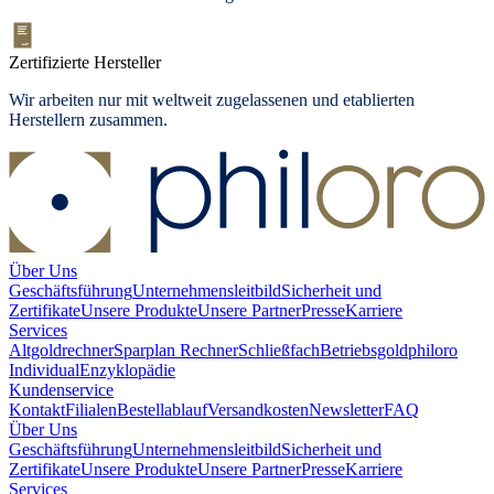
Zertifizierte Hersteller
Wir arbeiten nur mit weltweit zugelassenen und etablierten
Herstellern zusammen.
Über Uns
Geschäftsführung
Unternehmensleitbild
Sicherheit und
Zertifikate
Unsere Produkte
Unsere Partner
Presse
Karriere
Services
Altgoldrechner
Sparplan Rechner
Schließfach
Betriebsgold
philoro
Individual
Enzyklopädie
Kundenservice
Kontakt
Filialen
Bestellablauf
Versandkosten
Newsletter
FAQ
Über Uns
Geschäftsführung
Unternehmensleitbild
Sicherheit und
Zertifikate
Unsere Produkte
Unsere Partner
Presse
Karriere
Services