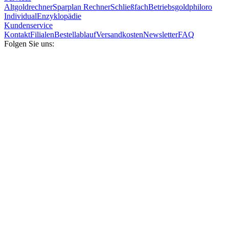
Altgoldrechner
Sparplan Rechner
Schließfach
Betriebsgold
philoro
Individual
Enzyklopädie
Kundenservice
Kontakt
Filialen
Bestellablauf
Versandkosten
Newsletter
FAQ
Folgen Sie uns: