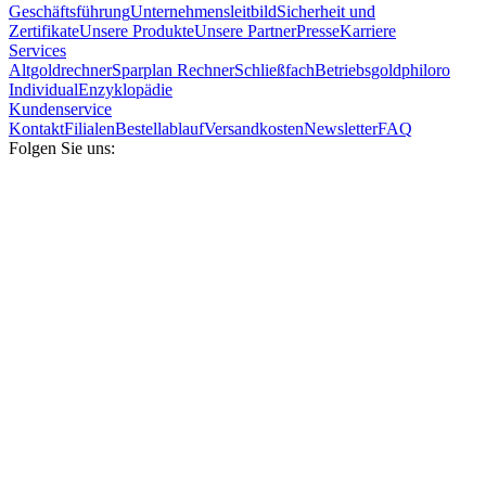
Geschäftsführung
Unternehmensleitbild
Sicherheit und
Zertifikate
Unsere Produkte
Unsere Partner
Presse
Karriere
Services
Altgoldrechner
Sparplan Rechner
Schließfach
Betriebsgold
philoro
Individual
Enzyklopädie
Kundenservice
Kontakt
Filialen
Bestellablauf
Versandkosten
Newsletter
FAQ
Folgen Sie uns: