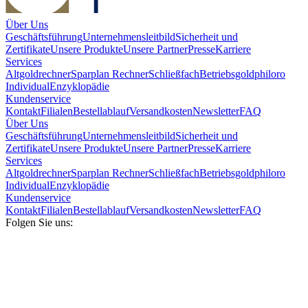
Über Uns
Geschäftsführung
Unternehmensleitbild
Sicherheit und
Zertifikate
Unsere Produkte
Unsere Partner
Presse
Karriere
Services
Altgoldrechner
Sparplan Rechner
Schließfach
Betriebsgold
philoro
Individual
Enzyklopädie
Kundenservice
Kontakt
Filialen
Bestellablauf
Versandkosten
Newsletter
FAQ
Über Uns
Geschäftsführung
Unternehmensleitbild
Sicherheit und
Zertifikate
Unsere Produkte
Unsere Partner
Presse
Karriere
Services
Altgoldrechner
Sparplan Rechner
Schließfach
Betriebsgold
philoro
Individual
Enzyklopädie
Kundenservice
Kontakt
Filialen
Bestellablauf
Versandkosten
Newsletter
FAQ
Folgen Sie uns: