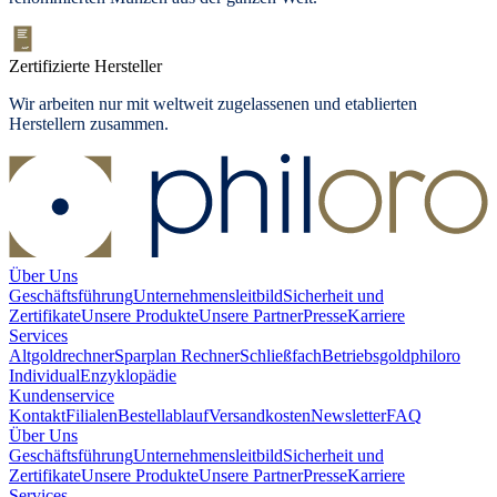
Zertifizierte Hersteller
Wir arbeiten nur mit weltweit zugelassenen und etablierten
Herstellern zusammen.
Über Uns
Geschäftsführung
Unternehmensleitbild
Sicherheit und
Zertifikate
Unsere Produkte
Unsere Partner
Presse
Karriere
Services
Altgoldrechner
Sparplan Rechner
Schließfach
Betriebsgold
philoro
Individual
Enzyklopädie
Kundenservice
Kontakt
Filialen
Bestellablauf
Versandkosten
Newsletter
FAQ
Über Uns
Geschäftsführung
Unternehmensleitbild
Sicherheit und
Zertifikate
Unsere Produkte
Unsere Partner
Presse
Karriere
Services