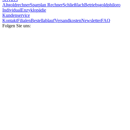
Altgoldrechner
Sparplan Rechner
Schließfach
Betriebsgold
philoro
Individual
Enzyklopädie
Kundenservice
Kontakt
Filialen
Bestellablauf
Versandkosten
Newsletter
FAQ
Folgen Sie uns: