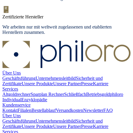
Zertifizierte Hersteller
Wir arbeiten nur mit weltweit zugelassenen und etablierten
Herstellern zusammen.
Über Uns
Geschäftsführung
Unternehmensleitbild
Sicherheit und
Zertifikate
Unsere Produkte
Unsere Partner
Presse
Karriere
Services
Altgoldrechner
Sparplan Rechner
Schließfach
Betriebsgold
philoro
Individual
Enzyklopädie
Kundenservice
Kontakt
Filialen
Bestellablauf
Versandkosten
Newsletter
FAQ
Über Uns
Geschäftsführung
Unternehmensleitbild
Sicherheit und
Zertifikate
Unsere Produkte
Unsere Partner
Presse
Karriere
Services