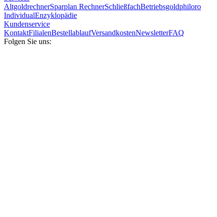
Altgoldrechner
Sparplan Rechner
Schließfach
Betriebsgold
philoro
Individual
Enzyklopädie
Kundenservice
Kontakt
Filialen
Bestellablauf
Versandkosten
Newsletter
FAQ
Folgen Sie uns: