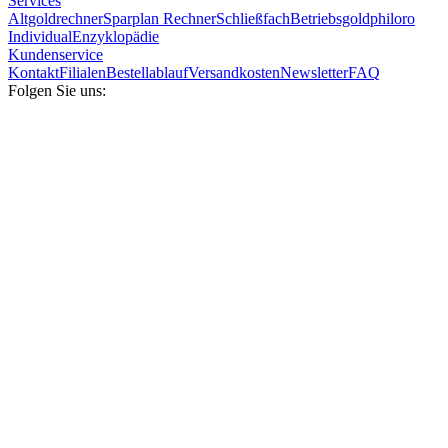
Services
Altgoldrechner
Sparplan Rechner
Schließfach
Betriebsgold
philoro
Individual
Enzyklopädie
Kundenservice
Kontakt
Filialen
Bestellablauf
Versandkosten
Newsletter
FAQ
Folgen Sie uns: