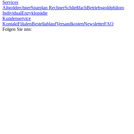
Services
Altgoldrechner
Sparplan Rechner
Schließfach
Betriebsgold
philoro
Individual
Enzyklopädie
Kundenservice
Kontakt
Filialen
Bestellablauf
Versandkosten
Newsletter
FAQ
Folgen Sie uns: