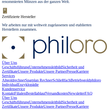
renommierten Münzen aus der ganzen Welt.
Zertifizierte Hersteller
Wir arbeiten nur mit weltweit zugelassenen und etablierten
Herstellern zusammen.
Über Uns
Geschäftsführung
Unternehmensleitbild
Sicherheit und
Zertifikate
Unsere Produkte
Unsere Partner
Presse
Karriere
Services
Altgoldrechner
Sparplan Rechner
Schließfach
Betriebsgold
philoro
Individual
Enzyklopädie
Kundenservice
Kontakt
Filialen
Bestellablauf
Versandkosten
Newsletter
FAQ
Über Uns
Geschäftsführung
Unternehmensleitbild
Sicherheit und
Zertifikate
Unsere Produkte
Unsere Partner
Presse
Karriere