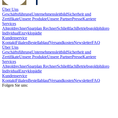
Über Uns
Geschäftsführung
Unternehmensleitbild
Sicherheit und
Zertifikate
Unsere Produkte
Unsere Partner
Presse
Karriere
Services
Altgoldrechner
Sparplan Rechner
Schließfach
Betriebsgold
philoro
Individual
Enzyklopädie
Kundenservice
Kontakt
Filialen
Bestellablauf
Versandkosten
Newsletter
FAQ
Über Uns
Geschäftsführung
Unternehmensleitbild
Sicherheit und
Zertifikate
Unsere Produkte
Unsere Partner
Presse
Karriere
Services
Altgoldrechner
Sparplan Rechner
Schließfach
Betriebsgold
philoro
Individual
Enzyklopädie
Kundenservice
Kontakt
Filialen
Bestellablauf
Versandkosten
Newsletter
FAQ
Folgen Sie uns: