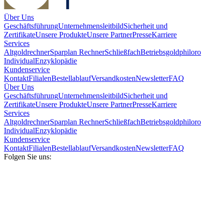
Über Uns
Geschäftsführung
Unternehmensleitbild
Sicherheit und
Zertifikate
Unsere Produkte
Unsere Partner
Presse
Karriere
Services
Altgoldrechner
Sparplan Rechner
Schließfach
Betriebsgold
philoro
Individual
Enzyklopädie
Kundenservice
Kontakt
Filialen
Bestellablauf
Versandkosten
Newsletter
FAQ
Über Uns
Geschäftsführung
Unternehmensleitbild
Sicherheit und
Zertifikate
Unsere Produkte
Unsere Partner
Presse
Karriere
Services
Altgoldrechner
Sparplan Rechner
Schließfach
Betriebsgold
philoro
Individual
Enzyklopädie
Kundenservice
Kontakt
Filialen
Bestellablauf
Versandkosten
Newsletter
FAQ
Folgen Sie uns: