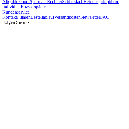
Altgoldrechner
Sparplan Rechner
Schließfach
Betriebsgold
philoro
Individual
Enzyklopädie
Kundenservice
Kontakt
Filialen
Bestellablauf
Versandkosten
Newsletter
FAQ
Folgen Sie uns: