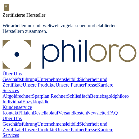
Zertifizierte Hersteller
Wir arbeiten nur mit weltweit zugelassenen und etablierten
Herstellern zusammen.
Über Uns
Geschäftsführung
Unternehmensleitbild
Sicherheit und
Zertifikate
Unsere Produkte
Unsere Partner
Presse
Karriere
Services
Altgoldrechner
Sparplan Rechner
Schließfach
Betriebsgold
philoro
Individual
Enzyklopädie
Kundenservice
Kontakt
Filialen
Bestellablauf
Versandkosten
Newsletter
FAQ
Über Uns
Geschäftsführung
Unternehmensleitbild
Sicherheit und
Zertifikate
Unsere Produkte
Unsere Partner
Presse
Karriere
Services