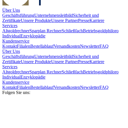
Über Uns
Geschäftsführung
Unternehmensleitbild
Sicherheit und
Zertifikate
Unsere Produkte
Unsere Partner
Presse
Karriere
Services
Altgoldrechner
Sparplan Rechner
Schließfach
Betriebsgold
philoro
Individual
Enzyklopädie
Kundenservice
Kontakt
Filialen
Bestellablauf
Versandkosten
Newsletter
FAQ
Über Uns
Geschäftsführung
Unternehmensleitbild
Sicherheit und
Zertifikate
Unsere Produkte
Unsere Partner
Presse
Karriere
Services
Altgoldrechner
Sparplan Rechner
Schließfach
Betriebsgold
philoro
Individual
Enzyklopädie
Kundenservice
Kontakt
Filialen
Bestellablauf
Versandkosten
Newsletter
FAQ
Folgen Sie uns: