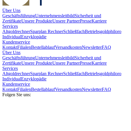
Über Uns
Geschäftsführung
Unternehmensleitbild
Sicherheit und
Zertifikate
Unsere Produkte
Unsere Partner
Presse
Karriere
Services
Altgoldrechner
Sparplan Rechner
Schließfach
Betriebsgold
philoro
Individual
Enzyklopädie
Kundenservice
Kontakt
Filialen
Bestellablauf
Versandkosten
Newsletter
FAQ
Über Uns
Geschäftsführung
Unternehmensleitbild
Sicherheit und
Zertifikate
Unsere Produkte
Unsere Partner
Presse
Karriere
Services
Altgoldrechner
Sparplan Rechner
Schließfach
Betriebsgold
philoro
Individual
Enzyklopädie
Kundenservice
Kontakt
Filialen
Bestellablauf
Versandkosten
Newsletter
FAQ
Folgen Sie uns: