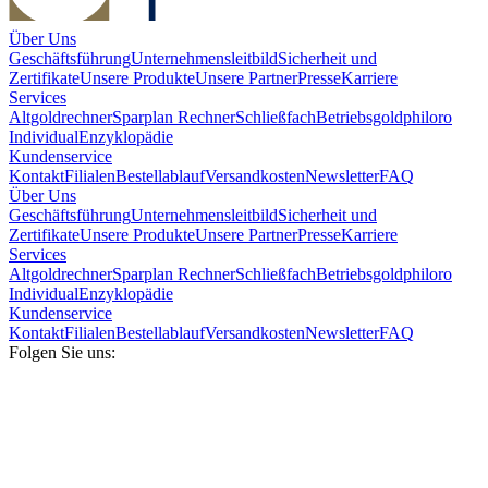
Über Uns
Geschäftsführung
Unternehmensleitbild
Sicherheit und
Zertifikate
Unsere Produkte
Unsere Partner
Presse
Karriere
Services
Altgoldrechner
Sparplan Rechner
Schließfach
Betriebsgold
philoro
Individual
Enzyklopädie
Kundenservice
Kontakt
Filialen
Bestellablauf
Versandkosten
Newsletter
FAQ
Über Uns
Geschäftsführung
Unternehmensleitbild
Sicherheit und
Zertifikate
Unsere Produkte
Unsere Partner
Presse
Karriere
Services
Altgoldrechner
Sparplan Rechner
Schließfach
Betriebsgold
philoro
Individual
Enzyklopädie
Kundenservice
Kontakt
Filialen
Bestellablauf
Versandkosten
Newsletter
FAQ
Folgen Sie uns: