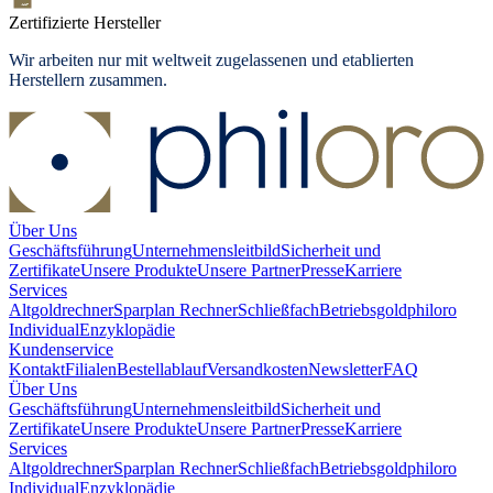
Zertifizierte Hersteller
Wir arbeiten nur mit weltweit zugelassenen und etablierten
Herstellern zusammen.
Über Uns
Geschäftsführung
Unternehmensleitbild
Sicherheit und
Zertifikate
Unsere Produkte
Unsere Partner
Presse
Karriere
Services
Altgoldrechner
Sparplan Rechner
Schließfach
Betriebsgold
philoro
Individual
Enzyklopädie
Kundenservice
Kontakt
Filialen
Bestellablauf
Versandkosten
Newsletter
FAQ
Über Uns
Geschäftsführung
Unternehmensleitbild
Sicherheit und
Zertifikate
Unsere Produkte
Unsere Partner
Presse
Karriere
Services
Altgoldrechner
Sparplan Rechner
Schließfach
Betriebsgold
philoro
Individual
Enzyklopädie