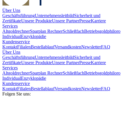
Über Uns
Geschäftsführung
Unternehmensleitbild
Sicherheit und
Zertifikate
Unsere Produkte
Unsere Partner
Presse
Karriere
Services
Altgoldrechner
Sparplan Rechner
Schließfach
Betriebsgold
philoro
Individual
Enzyklopädie
Kundenservice
Kontakt
Filialen
Bestellablauf
Versandkosten
Newsletter
FAQ
Über Uns
Geschäftsführung
Unternehmensleitbild
Sicherheit und
Zertifikate
Unsere Produkte
Unsere Partner
Presse
Karriere
Services
Altgoldrechner
Sparplan Rechner
Schließfach
Betriebsgold
philoro
Individual
Enzyklopädie
Kundenservice
Kontakt
Filialen
Bestellablauf
Versandkosten
Newsletter
FAQ
Folgen Sie uns: