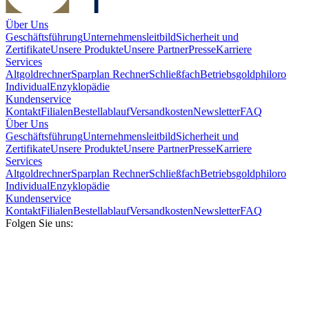
Über Uns
Geschäftsführung
Unternehmensleitbild
Sicherheit und
Zertifikate
Unsere Produkte
Unsere Partner
Presse
Karriere
Services
Altgoldrechner
Sparplan Rechner
Schließfach
Betriebsgold
philoro
Individual
Enzyklopädie
Kundenservice
Kontakt
Filialen
Bestellablauf
Versandkosten
Newsletter
FAQ
Über Uns
Geschäftsführung
Unternehmensleitbild
Sicherheit und
Zertifikate
Unsere Produkte
Unsere Partner
Presse
Karriere
Services
Altgoldrechner
Sparplan Rechner
Schließfach
Betriebsgold
philoro
Individual
Enzyklopädie
Kundenservice
Kontakt
Filialen
Bestellablauf
Versandkosten
Newsletter
FAQ
Folgen Sie uns: