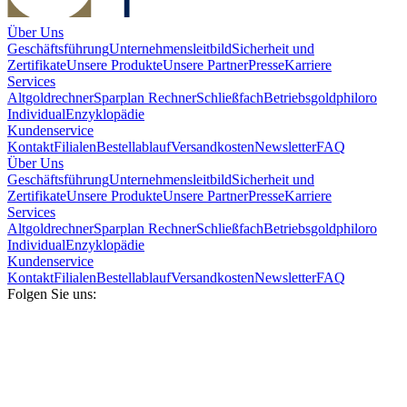
Über Uns
Geschäftsführung
Unternehmensleitbild
Sicherheit und
Zertifikate
Unsere Produkte
Unsere Partner
Presse
Karriere
Services
Altgoldrechner
Sparplan Rechner
Schließfach
Betriebsgold
philoro
Individual
Enzyklopädie
Kundenservice
Kontakt
Filialen
Bestellablauf
Versandkosten
Newsletter
FAQ
Über Uns
Geschäftsführung
Unternehmensleitbild
Sicherheit und
Zertifikate
Unsere Produkte
Unsere Partner
Presse
Karriere
Services
Altgoldrechner
Sparplan Rechner
Schließfach
Betriebsgold
philoro
Individual
Enzyklopädie
Kundenservice
Kontakt
Filialen
Bestellablauf
Versandkosten
Newsletter
FAQ
Folgen Sie uns: