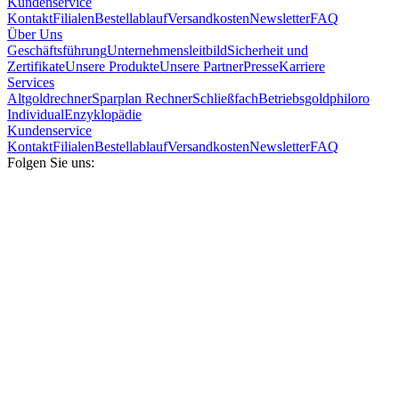
Kundenservice
Kontakt
Filialen
Bestellablauf
Versandkosten
Newsletter
FAQ
Über Uns
Geschäftsführung
Unternehmensleitbild
Sicherheit und
Zertifikate
Unsere Produkte
Unsere Partner
Presse
Karriere
Services
Altgoldrechner
Sparplan Rechner
Schließfach
Betriebsgold
philoro
Individual
Enzyklopädie
Kundenservice
Kontakt
Filialen
Bestellablauf
Versandkosten
Newsletter
FAQ
Folgen Sie uns: