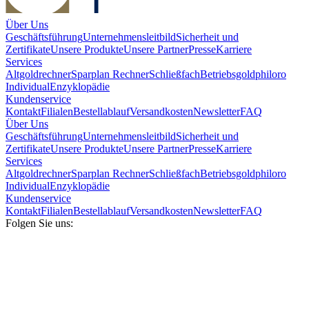
Über Uns
Geschäftsführung
Unternehmensleitbild
Sicherheit und
Zertifikate
Unsere Produkte
Unsere Partner
Presse
Karriere
Services
Altgoldrechner
Sparplan Rechner
Schließfach
Betriebsgold
philoro
Individual
Enzyklopädie
Kundenservice
Kontakt
Filialen
Bestellablauf
Versandkosten
Newsletter
FAQ
Über Uns
Geschäftsführung
Unternehmensleitbild
Sicherheit und
Zertifikate
Unsere Produkte
Unsere Partner
Presse
Karriere
Services
Altgoldrechner
Sparplan Rechner
Schließfach
Betriebsgold
philoro
Individual
Enzyklopädie
Kundenservice
Kontakt
Filialen
Bestellablauf
Versandkosten
Newsletter
FAQ
Folgen Sie uns: