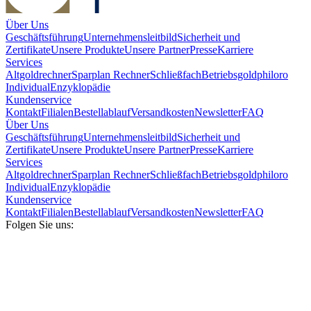
Über Uns
Geschäftsführung
Unternehmensleitbild
Sicherheit und
Zertifikate
Unsere Produkte
Unsere Partner
Presse
Karriere
Services
Altgoldrechner
Sparplan Rechner
Schließfach
Betriebsgold
philoro
Individual
Enzyklopädie
Kundenservice
Kontakt
Filialen
Bestellablauf
Versandkosten
Newsletter
FAQ
Über Uns
Geschäftsführung
Unternehmensleitbild
Sicherheit und
Zertifikate
Unsere Produkte
Unsere Partner
Presse
Karriere
Services
Altgoldrechner
Sparplan Rechner
Schließfach
Betriebsgold
philoro
Individual
Enzyklopädie
Kundenservice
Kontakt
Filialen
Bestellablauf
Versandkosten
Newsletter
FAQ
Folgen Sie uns: