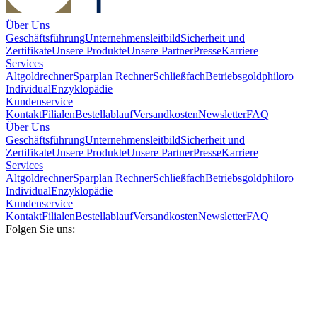
Über Uns
Geschäftsführung
Unternehmensleitbild
Sicherheit und
Zertifikate
Unsere Produkte
Unsere Partner
Presse
Karriere
Services
Altgoldrechner
Sparplan Rechner
Schließfach
Betriebsgold
philoro
Individual
Enzyklopädie
Kundenservice
Kontakt
Filialen
Bestellablauf
Versandkosten
Newsletter
FAQ
Über Uns
Geschäftsführung
Unternehmensleitbild
Sicherheit und
Zertifikate
Unsere Produkte
Unsere Partner
Presse
Karriere
Services
Altgoldrechner
Sparplan Rechner
Schließfach
Betriebsgold
philoro
Individual
Enzyklopädie
Kundenservice
Kontakt
Filialen
Bestellablauf
Versandkosten
Newsletter
FAQ
Folgen Sie uns: