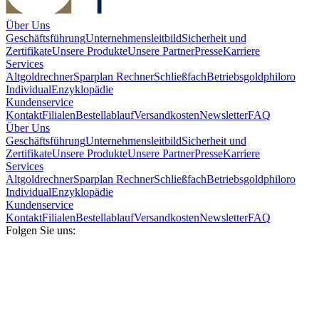
Über Uns
Geschäftsführung
Unternehmensleitbild
Sicherheit und
Zertifikate
Unsere Produkte
Unsere Partner
Presse
Karriere
Services
Altgoldrechner
Sparplan Rechner
Schließfach
Betriebsgold
philoro
Individual
Enzyklopädie
Kundenservice
Kontakt
Filialen
Bestellablauf
Versandkosten
Newsletter
FAQ
Über Uns
Geschäftsführung
Unternehmensleitbild
Sicherheit und
Zertifikate
Unsere Produkte
Unsere Partner
Presse
Karriere
Services
Altgoldrechner
Sparplan Rechner
Schließfach
Betriebsgold
philoro
Individual
Enzyklopädie
Kundenservice
Kontakt
Filialen
Bestellablauf
Versandkosten
Newsletter
FAQ
Folgen Sie uns: