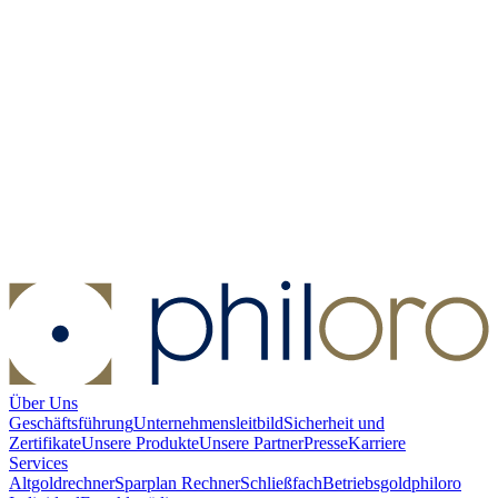
Münzetui philoro dunkelblau - Münzdurchmesser 16 mm
Münzetui
philoro dunkelblau - Münzdurchmesser 16 mm
Kaufen:
3,90 €
Kaufen
Über Uns
Geschäftsführung
Unternehmensleitbild
Sicherheit und
Zertifikate
Unsere Produkte
Unsere Partner
Presse
Karriere
Services
Altgoldrechner
Sparplan Rechner
Schließfach
Betriebsgold
philoro