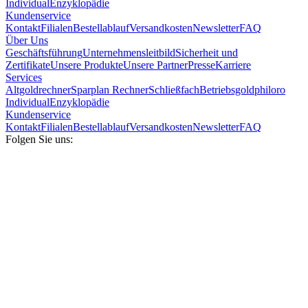
Individual
Enzyklopädie
Kundenservice
Kontakt
Filialen
Bestellablauf
Versandkosten
Newsletter
FAQ
Über Uns
Geschäftsführung
Unternehmensleitbild
Sicherheit und
Zertifikate
Unsere Produkte
Unsere Partner
Presse
Karriere
Services
Altgoldrechner
Sparplan Rechner
Schließfach
Betriebsgold
philoro
Individual
Enzyklopädie
Kundenservice
Kontakt
Filialen
Bestellablauf
Versandkosten
Newsletter
FAQ
Folgen Sie uns: