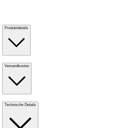
150,25 €
V
1
Kaufen
Verkaufen
Produktdetails
Versandkosten
Technische Details