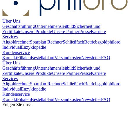
Über Uns
Geschäftsführung
Unternehmensleitbild
Sicherheit und
Zertifikate
Unsere Produkte
Unsere Partner
Presse
Karriere
Services
Altgoldrechner
Sparplan Rechner
Schließfach
Betriebsgold
philoro
Individual
Enzyklopädie
Kundenservice
Kontakt
Filialen
Bestellablauf
Versandkosten
Newsletter
FAQ
Über Uns
Geschäftsführung
Unternehmensleitbild
Sicherheit und
Zertifikate
Unsere Produkte
Unsere Partner
Presse
Karriere
Services
Altgoldrechner
Sparplan Rechner
Schließfach
Betriebsgold
philoro
Individual
Enzyklopädie
Kundenservice
Kontakt
Filialen
Bestellablauf
Versandkosten
Newsletter
FAQ
Folgen Sie uns: