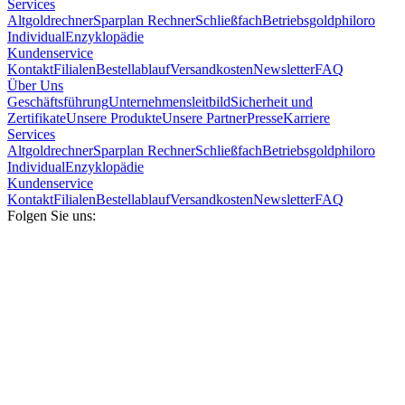
Services
Altgoldrechner
Sparplan Rechner
Schließfach
Betriebsgold
philoro
Individual
Enzyklopädie
Kundenservice
Kontakt
Filialen
Bestellablauf
Versandkosten
Newsletter
FAQ
Über Uns
Geschäftsführung
Unternehmensleitbild
Sicherheit und
Zertifikate
Unsere Produkte
Unsere Partner
Presse
Karriere
Services
Altgoldrechner
Sparplan Rechner
Schließfach
Betriebsgold
philoro
Individual
Enzyklopädie
Kundenservice
Kontakt
Filialen
Bestellablauf
Versandkosten
Newsletter
FAQ
Folgen Sie uns: