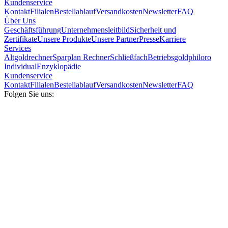
Kundenservice
Kontakt
Filialen
Bestellablauf
Versandkosten
Newsletter
FAQ
Über Uns
Geschäftsführung
Unternehmensleitbild
Sicherheit und
Zertifikate
Unsere Produkte
Unsere Partner
Presse
Karriere
Services
Altgoldrechner
Sparplan Rechner
Schließfach
Betriebsgold
philoro
Individual
Enzyklopädie
Kundenservice
Kontakt
Filialen
Bestellablauf
Versandkosten
Newsletter
FAQ
Folgen Sie uns: