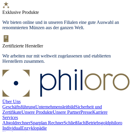
Exklusive Produkte
Wir bieten
online und in unseren Filialen
eine gute Auswahl an
renommierten Münzen aus der ganzen Welt.
Zertifizierte Hersteller
Wir arbeiten nur mit weltweit zugelassenen und etablierten
Herstellern zusammen.
Über Uns
Geschäftsführung
Unternehmensleitbild
Sicherheit und
Zertifikate
Unsere Produkte
Unsere Partner
Presse
Karriere
Services
Altgoldrechner
Sparplan Rechner
Schließfach
Betriebsgold
philoro
Individual
Enzyklopädie