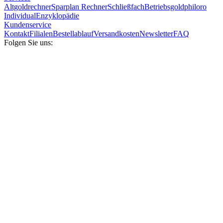
Altgoldrechner
Sparplan Rechner
Schließfach
Betriebsgold
philoro
Individual
Enzyklopädie
Kundenservice
Kontakt
Filialen
Bestellablauf
Versandkosten
Newsletter
FAQ
Folgen Sie uns: