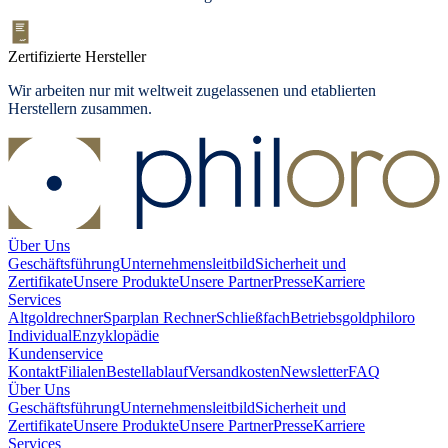
Zertifizierte Hersteller
Wir arbeiten nur mit weltweit zugelassenen und etablierten
Herstellern zusammen.
Über Uns
Geschäftsführung
Unternehmensleitbild
Sicherheit und
Zertifikate
Unsere Produkte
Unsere Partner
Presse
Karriere
Services
Altgoldrechner
Sparplan Rechner
Schließfach
Betriebsgold
philoro
Individual
Enzyklopädie
Kundenservice
Kontakt
Filialen
Bestellablauf
Versandkosten
Newsletter
FAQ
Über Uns
Geschäftsführung
Unternehmensleitbild
Sicherheit und
Zertifikate
Unsere Produkte
Unsere Partner
Presse
Karriere
Services