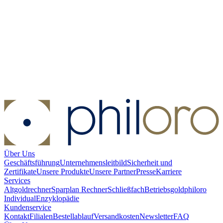
Silber Emu 1 oz - 2026
Silber Emu 1 oz - 2026
Verkaufen:
54,43 €
Verkaufen
Über Uns
Geschäftsführung
Unternehmensleitbild
Sicherheit und
Zertifikate
Unsere Produkte
Unsere Partner
Presse
Karriere
Services
Altgoldrechner
Sparplan Rechner
Schließfach
Betriebsgold
philoro
Individual
Enzyklopädie
Kundenservice
Kontakt
Filialen
Bestellablauf
Versandkosten
Newsletter
FAQ