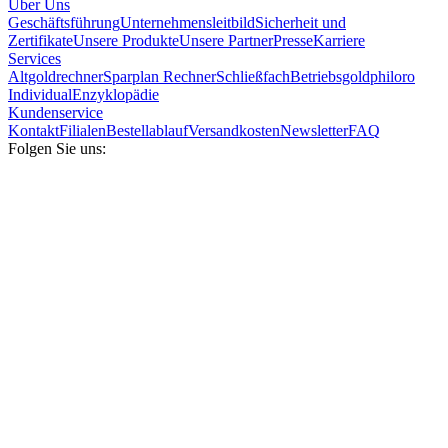
Über Uns
Geschäftsführung
Unternehmensleitbild
Sicherheit und
Zertifikate
Unsere Produkte
Unsere Partner
Presse
Karriere
Services
Altgoldrechner
Sparplan Rechner
Schließfach
Betriebsgold
philoro
Individual
Enzyklopädie
Kundenservice
Kontakt
Filialen
Bestellablauf
Versandkosten
Newsletter
FAQ
Folgen Sie uns: