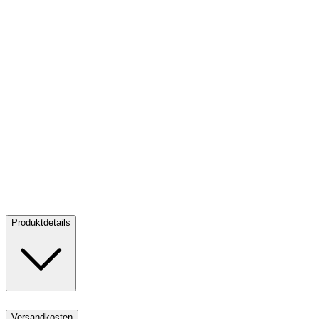
Silber Schwan 1 oz - 10th Anniversary - 2026
Silber Schwan 1 oz -
10th Anniversary - 2026
Verkaufen:
59,30 €
Verkaufen
Produktdetails
Versandkosten