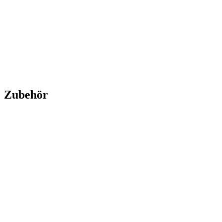
Gold Emu 1 oz - 2026
Gold Emu 1 oz - 2026
Verkaufen:
3.756,20 €
Verkaufen
Zubehör