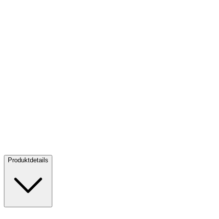
Gold Sovereign PP - Perth Mint 2026
Gold Sovereign PP - Perth
Mint 2026
Kaufen:
1.075,00 €
Verkaufen:
895,00 €
Kaufen
Verkaufen
Produktdetails