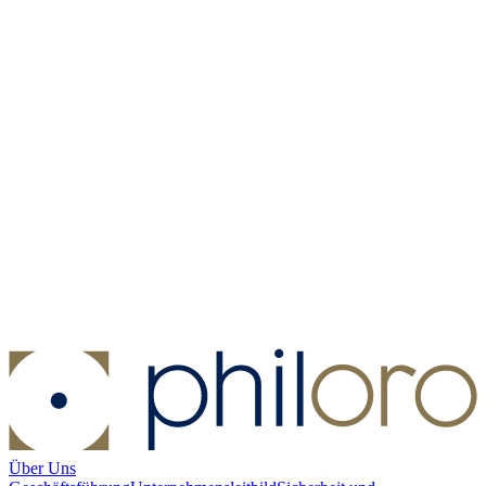
Silber Sovereign PP - Perth Mint 2026
Silber Sovereign PP - Perth
Mint 2026
Kaufen:
52,50 €
Verkaufen:
32,50 €
Kaufen
Verkaufen
Über Uns