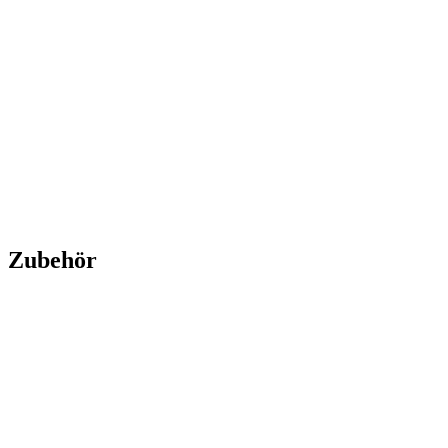
Gold Quarter Sovereign PP - Perth Mint 2026
Gold Quarter
Sovereign PP - Perth Mint 2026
Kaufen:
305,00 €
Verkaufen:
245,00 €
Kaufen
Verkaufen
Zubehör
Neu