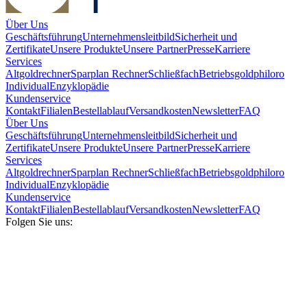
Über Uns
Geschäftsführung
Unternehmensleitbild
Sicherheit und
Zertifikate
Unsere Produkte
Unsere Partner
Presse
Karriere
Services
Altgoldrechner
Sparplan Rechner
Schließfach
Betriebsgold
philoro
Individual
Enzyklopädie
Kundenservice
Kontakt
Filialen
Bestellablauf
Versandkosten
Newsletter
FAQ
Über Uns
Geschäftsführung
Unternehmensleitbild
Sicherheit und
Zertifikate
Unsere Produkte
Unsere Partner
Presse
Karriere
Services
Altgoldrechner
Sparplan Rechner
Schließfach
Betriebsgold
philoro
Individual
Enzyklopädie
Kundenservice
Kontakt
Filialen
Bestellablauf
Versandkosten
Newsletter
FAQ
Folgen Sie uns: