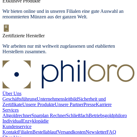
Exklusive Produkte
Wir bieten
online und in unseren Filialen
eine gute Auswahl an
renommierten Münzen aus der ganzen Welt.
Zertifizierte Hersteller
Wir arbeiten nur mit weltweit zugelassenen und etablierten
Herstellern zusammen.
Über Uns
Geschäftsführung
Unternehmensleitbild
Sicherheit und
Zertifikate
Unsere Produkte
Unsere Partner
Presse
Karriere
Services
Altgoldrechner
Sparplan Rechner
Schließfach
Betriebsgold
philoro
Individual
Enzyklopädie
Kundenservice
Kontakt
Filialen
Bestellablauf
Versandkosten
Newsletter
FAQ