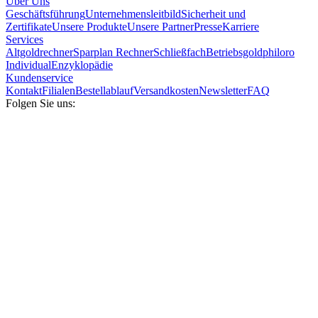
Über Uns
Geschäftsführung
Unternehmensleitbild
Sicherheit und
Zertifikate
Unsere Produkte
Unsere Partner
Presse
Karriere
Services
Altgoldrechner
Sparplan Rechner
Schließfach
Betriebsgold
philoro
Individual
Enzyklopädie
Kundenservice
Kontakt
Filialen
Bestellablauf
Versandkosten
Newsletter
FAQ
Folgen Sie uns: