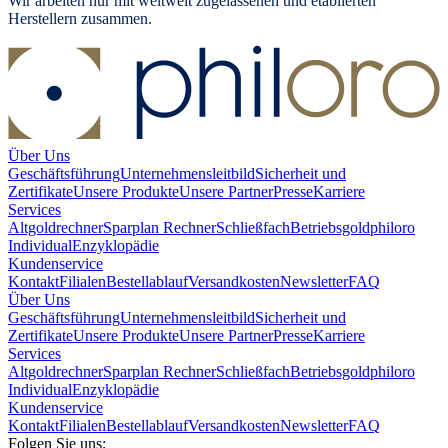
Wir arbeiten nur mit weltweit zugelassenen und etablierten
Herstellern zusammen.
Über Uns
Geschäftsführung
Unternehmensleitbild
Sicherheit und
Zertifikate
Unsere Produkte
Unsere Partner
Presse
Karriere
Services
Altgoldrechner
Sparplan Rechner
Schließfach
Betriebsgold
philoro
Individual
Enzyklopädie
Kundenservice
Kontakt
Filialen
Bestellablauf
Versandkosten
Newsletter
FAQ
Über Uns
Geschäftsführung
Unternehmensleitbild
Sicherheit und
Zertifikate
Unsere Produkte
Unsere Partner
Presse
Karriere
Services
Altgoldrechner
Sparplan Rechner
Schließfach
Betriebsgold
philoro
Individual
Enzyklopädie
Kundenservice
Kontakt
Filialen
Bestellablauf
Versandkosten
Newsletter
FAQ
Folgen Sie uns: