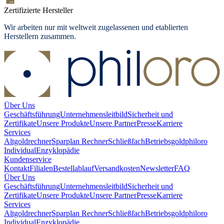
Zertifizierte Hersteller
Wir arbeiten nur mit weltweit zugelassenen und etablierten
Herstellern zusammen.
Über Uns
Geschäftsführung
Unternehmensleitbild
Sicherheit und
Zertifikate
Unsere Produkte
Unsere Partner
Presse
Karriere
Services
Altgoldrechner
Sparplan Rechner
Schließfach
Betriebsgold
philoro
Individual
Enzyklopädie
Kundenservice
Kontakt
Filialen
Bestellablauf
Versandkosten
Newsletter
FAQ
Über Uns
Geschäftsführung
Unternehmensleitbild
Sicherheit und
Zertifikate
Unsere Produkte
Unsere Partner
Presse
Karriere
Services
Altgoldrechner
Sparplan Rechner
Schließfach
Betriebsgold
philoro
Individual
Enzyklopädie