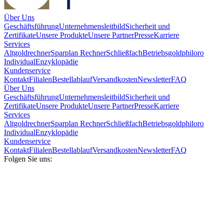
Über Uns
Geschäftsführung
Unternehmensleitbild
Sicherheit und
Zertifikate
Unsere Produkte
Unsere Partner
Presse
Karriere
Services
Altgoldrechner
Sparplan Rechner
Schließfach
Betriebsgold
philoro
Individual
Enzyklopädie
Kundenservice
Kontakt
Filialen
Bestellablauf
Versandkosten
Newsletter
FAQ
Über Uns
Geschäftsführung
Unternehmensleitbild
Sicherheit und
Zertifikate
Unsere Produkte
Unsere Partner
Presse
Karriere
Services
Altgoldrechner
Sparplan Rechner
Schließfach
Betriebsgold
philoro
Individual
Enzyklopädie
Kundenservice
Kontakt
Filialen
Bestellablauf
Versandkosten
Newsletter
FAQ
Folgen Sie uns: