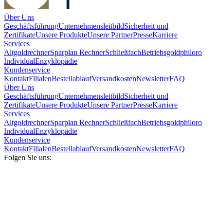
Über Uns
Geschäftsführung
Unternehmensleitbild
Sicherheit und
Zertifikate
Unsere Produkte
Unsere Partner
Presse
Karriere
Services
Altgoldrechner
Sparplan Rechner
Schließfach
Betriebsgold
philoro
Individual
Enzyklopädie
Kundenservice
Kontakt
Filialen
Bestellablauf
Versandkosten
Newsletter
FAQ
Über Uns
Geschäftsführung
Unternehmensleitbild
Sicherheit und
Zertifikate
Unsere Produkte
Unsere Partner
Presse
Karriere
Services
Altgoldrechner
Sparplan Rechner
Schließfach
Betriebsgold
philoro
Individual
Enzyklopädie
Kundenservice
Kontakt
Filialen
Bestellablauf
Versandkosten
Newsletter
FAQ
Folgen Sie uns: