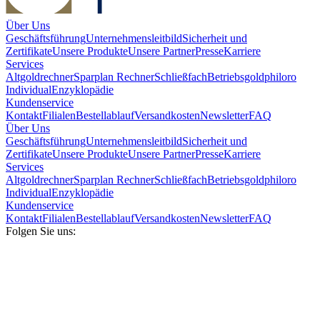
Über Uns
Geschäftsführung
Unternehmensleitbild
Sicherheit und
Zertifikate
Unsere Produkte
Unsere Partner
Presse
Karriere
Services
Altgoldrechner
Sparplan Rechner
Schließfach
Betriebsgold
philoro
Individual
Enzyklopädie
Kundenservice
Kontakt
Filialen
Bestellablauf
Versandkosten
Newsletter
FAQ
Über Uns
Geschäftsführung
Unternehmensleitbild
Sicherheit und
Zertifikate
Unsere Produkte
Unsere Partner
Presse
Karriere
Services
Altgoldrechner
Sparplan Rechner
Schließfach
Betriebsgold
philoro
Individual
Enzyklopädie
Kundenservice
Kontakt
Filialen
Bestellablauf
Versandkosten
Newsletter
FAQ
Folgen Sie uns: