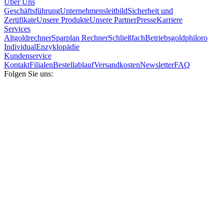
Über Uns
Geschäftsführung
Unternehmensleitbild
Sicherheit und
Zertifikate
Unsere Produkte
Unsere Partner
Presse
Karriere
Services
Altgoldrechner
Sparplan Rechner
Schließfach
Betriebsgold
philoro
Individual
Enzyklopädie
Kundenservice
Kontakt
Filialen
Bestellablauf
Versandkosten
Newsletter
FAQ
Folgen Sie uns: