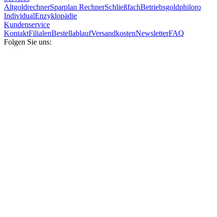
Altgoldrechner
Sparplan Rechner
Schließfach
Betriebsgold
philoro
Individual
Enzyklopädie
Kundenservice
Kontakt
Filialen
Bestellablauf
Versandkosten
Newsletter
FAQ
Folgen Sie uns: