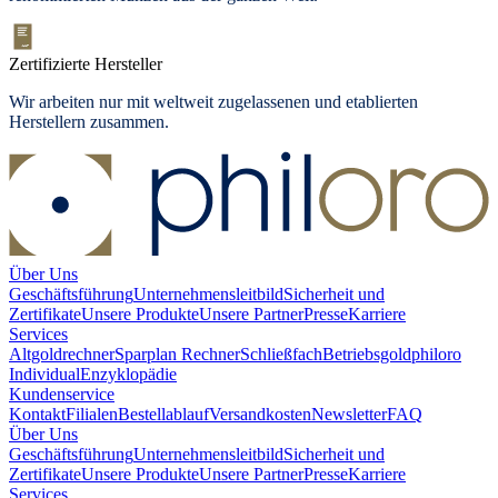
Zertifizierte Hersteller
Wir arbeiten nur mit weltweit zugelassenen und etablierten
Herstellern zusammen.
Über Uns
Geschäftsführung
Unternehmensleitbild
Sicherheit und
Zertifikate
Unsere Produkte
Unsere Partner
Presse
Karriere
Services
Altgoldrechner
Sparplan Rechner
Schließfach
Betriebsgold
philoro
Individual
Enzyklopädie
Kundenservice
Kontakt
Filialen
Bestellablauf
Versandkosten
Newsletter
FAQ
Über Uns
Geschäftsführung
Unternehmensleitbild
Sicherheit und
Zertifikate
Unsere Produkte
Unsere Partner
Presse
Karriere
Services