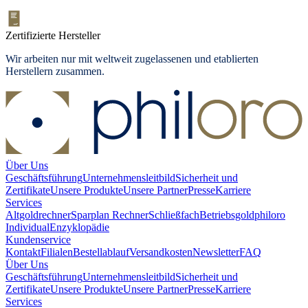
Zertifizierte Hersteller
Wir arbeiten nur mit weltweit zugelassenen und etablierten
Herstellern zusammen.
Über Uns
Geschäftsführung
Unternehmensleitbild
Sicherheit und
Zertifikate
Unsere Produkte
Unsere Partner
Presse
Karriere
Services
Altgoldrechner
Sparplan Rechner
Schließfach
Betriebsgold
philoro
Individual
Enzyklopädie
Kundenservice
Kontakt
Filialen
Bestellablauf
Versandkosten
Newsletter
FAQ
Über Uns
Geschäftsführung
Unternehmensleitbild
Sicherheit und
Zertifikate
Unsere Produkte
Unsere Partner
Presse
Karriere
Services