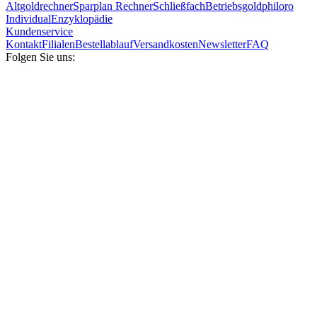
Altgoldrechner
Sparplan Rechner
Schließfach
Betriebsgold
philoro
Individual
Enzyklopädie
Kundenservice
Kontakt
Filialen
Bestellablauf
Versandkosten
Newsletter
FAQ
Folgen Sie uns: