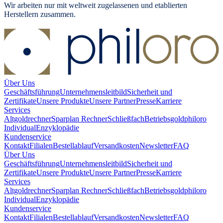
Wir arbeiten nur mit weltweit zugelassenen und etablierten
Herstellern zusammen.
Über Uns
Geschäftsführung
Unternehmensleitbild
Sicherheit und
Zertifikate
Unsere Produkte
Unsere Partner
Presse
Karriere
Services
Altgoldrechner
Sparplan Rechner
Schließfach
Betriebsgold
philoro
Individual
Enzyklopädie
Kundenservice
Kontakt
Filialen
Bestellablauf
Versandkosten
Newsletter
FAQ
Über Uns
Geschäftsführung
Unternehmensleitbild
Sicherheit und
Zertifikate
Unsere Produkte
Unsere Partner
Presse
Karriere
Services
Altgoldrechner
Sparplan Rechner
Schließfach
Betriebsgold
philoro
Individual
Enzyklopädie
Kundenservice
Kontakt
Filialen
Bestellablauf
Versandkosten
Newsletter
FAQ