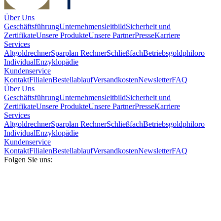
Über Uns
Geschäftsführung
Unternehmensleitbild
Sicherheit und
Zertifikate
Unsere Produkte
Unsere Partner
Presse
Karriere
Services
Altgoldrechner
Sparplan Rechner
Schließfach
Betriebsgold
philoro
Individual
Enzyklopädie
Kundenservice
Kontakt
Filialen
Bestellablauf
Versandkosten
Newsletter
FAQ
Über Uns
Geschäftsführung
Unternehmensleitbild
Sicherheit und
Zertifikate
Unsere Produkte
Unsere Partner
Presse
Karriere
Services
Altgoldrechner
Sparplan Rechner
Schließfach
Betriebsgold
philoro
Individual
Enzyklopädie
Kundenservice
Kontakt
Filialen
Bestellablauf
Versandkosten
Newsletter
FAQ
Folgen Sie uns: