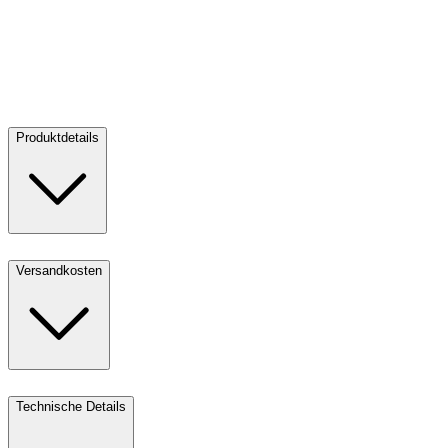
Münzpinzette PI9
Münzpinzette PI9
Kaufen:
9,90 €
Kaufen
Produktdetails
Versandkosten
Technische Details