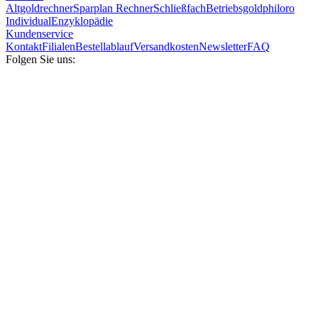
Altgoldrechner
Sparplan Rechner
Schließfach
Betriebsgold
philoro
Individual
Enzyklopädie
Kundenservice
Kontakt
Filialen
Bestellablauf
Versandkosten
Newsletter
FAQ
Folgen Sie uns: