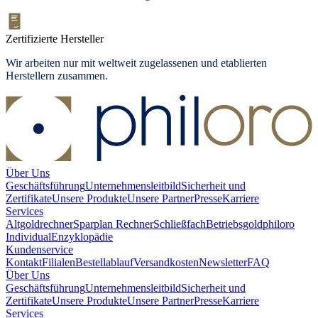
Zertifizierte Hersteller
Wir arbeiten nur mit weltweit zugelassenen und etablierten
Herstellern zusammen.
Über Uns
Geschäftsführung
Unternehmensleitbild
Sicherheit und
Zertifikate
Unsere Produkte
Unsere Partner
Presse
Karriere
Services
Altgoldrechner
Sparplan Rechner
Schließfach
Betriebsgold
philoro
Individual
Enzyklopädie
Kundenservice
Kontakt
Filialen
Bestellablauf
Versandkosten
Newsletter
FAQ
Über Uns
Geschäftsführung
Unternehmensleitbild
Sicherheit und
Zertifikate
Unsere Produkte
Unsere Partner
Presse
Karriere
Services