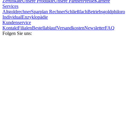
Zertifikate
Unsere Produkte
Unsere Partner
Presse
Karriere
Services
Altgoldrechner
Sparplan Rechner
Schließfach
Betriebsgold
philoro
Individual
Enzyklopädie
Kundenservice
Kontakt
Filialen
Bestellablauf
Versandkosten
Newsletter
FAQ
Folgen Sie uns: