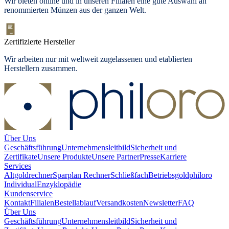
Wir bieten
online und in unseren Filialen
eine gute Auswahl an
renommierten Münzen aus der ganzen Welt.
Zertifizierte Hersteller
Wir arbeiten nur mit weltweit zugelassenen und etablierten
Herstellern zusammen.
Über Uns
Geschäftsführung
Unternehmensleitbild
Sicherheit und
Zertifikate
Unsere Produkte
Unsere Partner
Presse
Karriere
Services
Altgoldrechner
Sparplan Rechner
Schließfach
Betriebsgold
philoro
Individual
Enzyklopädie
Kundenservice
Kontakt
Filialen
Bestellablauf
Versandkosten
Newsletter
FAQ
Über Uns
Geschäftsführung
Unternehmensleitbild
Sicherheit und