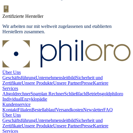
Zertifizierte Hersteller
Wir arbeiten nur mit weltweit zugelassenen und etablierten
Herstellern zusammen.
Über Uns
Geschäftsführung
Unternehmensleitbild
Sicherheit und
Zertifikate
Unsere Produkte
Unsere Partner
Presse
Karriere
Services
Altgoldrechner
Sparplan Rechner
Schließfach
Betriebsgold
philoro
Individual
Enzyklopädie
Kundenservice
Kontakt
Filialen
Bestellablauf
Versandkosten
Newsletter
FAQ
Über Uns
Geschäftsführung
Unternehmensleitbild
Sicherheit und
Zertifikate
Unsere Produkte
Unsere Partner
Presse
Karriere
Services