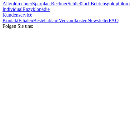
Altgoldrechner
Sparplan Rechner
Schließfach
Betriebsgold
philoro
Individual
Enzyklopädie
Kundenservice
Kontakt
Filialen
Bestellablauf
Versandkosten
Newsletter
FAQ
Folgen Sie uns: