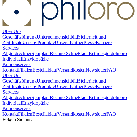
Über Uns
Geschäftsführung
Unternehmensleitbild
Sicherheit und
Zertifikate
Unsere Produkte
Unsere Partner
Presse
Karriere
Services
Altgoldrechner
Sparplan Rechner
Schließfach
Betriebsgold
philoro
Individual
Enzyklopädie
Kundenservice
Kontakt
Filialen
Bestellablauf
Versandkosten
Newsletter
FAQ
Über Uns
Geschäftsführung
Unternehmensleitbild
Sicherheit und
Zertifikate
Unsere Produkte
Unsere Partner
Presse
Karriere
Services
Altgoldrechner
Sparplan Rechner
Schließfach
Betriebsgold
philoro
Individual
Enzyklopädie
Kundenservice
Kontakt
Filialen
Bestellablauf
Versandkosten
Newsletter
FAQ
Folgen Sie uns: