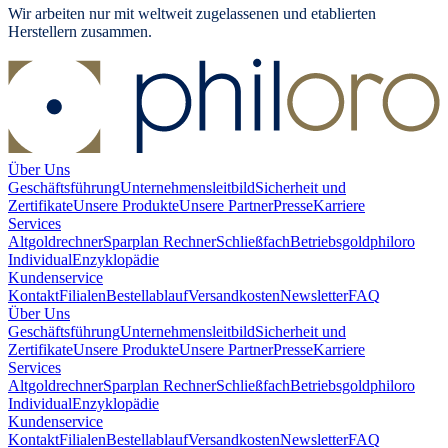
Wir arbeiten nur mit weltweit zugelassenen und etablierten
Herstellern zusammen.
Über Uns
Geschäftsführung
Unternehmensleitbild
Sicherheit und
Zertifikate
Unsere Produkte
Unsere Partner
Presse
Karriere
Services
Altgoldrechner
Sparplan Rechner
Schließfach
Betriebsgold
philoro
Individual
Enzyklopädie
Kundenservice
Kontakt
Filialen
Bestellablauf
Versandkosten
Newsletter
FAQ
Über Uns
Geschäftsführung
Unternehmensleitbild
Sicherheit und
Zertifikate
Unsere Produkte
Unsere Partner
Presse
Karriere
Services
Altgoldrechner
Sparplan Rechner
Schließfach
Betriebsgold
philoro
Individual
Enzyklopädie
Kundenservice
Kontakt
Filialen
Bestellablauf
Versandkosten
Newsletter
FAQ