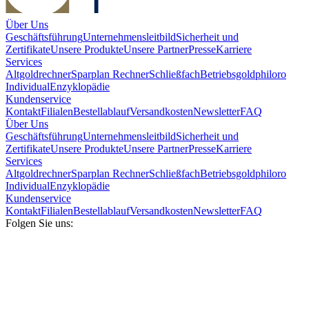
Über Uns
Geschäftsführung
Unternehmensleitbild
Sicherheit und
Zertifikate
Unsere Produkte
Unsere Partner
Presse
Karriere
Services
Altgoldrechner
Sparplan Rechner
Schließfach
Betriebsgold
philoro
Individual
Enzyklopädie
Kundenservice
Kontakt
Filialen
Bestellablauf
Versandkosten
Newsletter
FAQ
Über Uns
Geschäftsführung
Unternehmensleitbild
Sicherheit und
Zertifikate
Unsere Produkte
Unsere Partner
Presse
Karriere
Services
Altgoldrechner
Sparplan Rechner
Schließfach
Betriebsgold
philoro
Individual
Enzyklopädie
Kundenservice
Kontakt
Filialen
Bestellablauf
Versandkosten
Newsletter
FAQ
Folgen Sie uns: