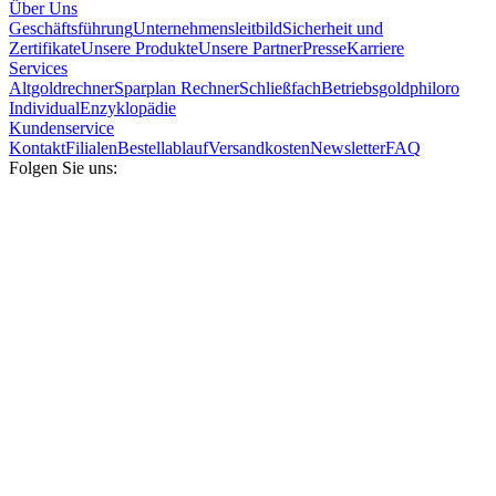
Über Uns
Geschäftsführung
Unternehmensleitbild
Sicherheit und
Zertifikate
Unsere Produkte
Unsere Partner
Presse
Karriere
Services
Altgoldrechner
Sparplan Rechner
Schließfach
Betriebsgold
philoro
Individual
Enzyklopädie
Kundenservice
Kontakt
Filialen
Bestellablauf
Versandkosten
Newsletter
FAQ
Folgen Sie uns: