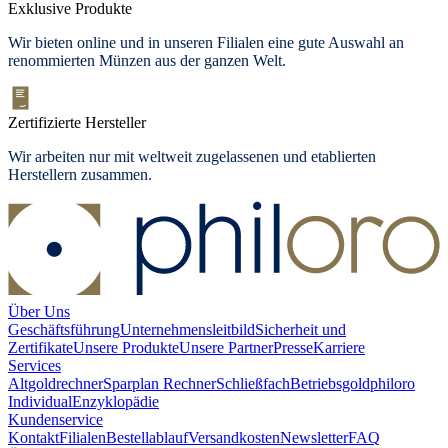
Exklusive Produkte
Wir bieten
online und in unseren Filialen
eine gute Auswahl an
renommierten Münzen aus der ganzen Welt.
Zertifizierte Hersteller
Wir arbeiten nur mit weltweit zugelassenen und etablierten
Herstellern zusammen.
Über Uns
Geschäftsführung
Unternehmensleitbild
Sicherheit und
Zertifikate
Unsere Produkte
Unsere Partner
Presse
Karriere
Services
Altgoldrechner
Sparplan Rechner
Schließfach
Betriebsgold
philoro
Individual
Enzyklopädie
Kundenservice
Kontakt
Filialen
Bestellablauf
Versandkosten
Newsletter
FAQ