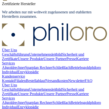
Zertifizierte Hersteller
Wir arbeiten nur mit weltweit zugelassenen und etablierten
Herstellern zusammen.
Über Uns
Geschäftsführung
Unternehmensleitbild
Sicherheit und
Zertifikate
Unsere Produkte
Unsere Partner
Presse
Karriere
Services
Altgoldrechner
Sparplan Rechner
Schließfach
Betriebsgold
philoro
Individual
Enzyklopädie
Kundenservice
Kontakt
Filialen
Bestellablauf
Versandkosten
Newsletter
FAQ
Über Uns
Geschäftsführung
Unternehmensleitbild
Sicherheit und
Zertifikate
Unsere Produkte
Unsere Partner
Presse
Karriere
Services
Altgoldrechner
Sparplan Rechner
Schließfach
Betriebsgold
philoro
Individual
Enzyklopädie