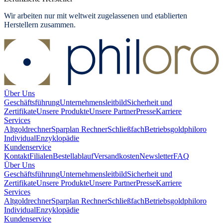
Wir arbeiten nur mit weltweit zugelassenen und etablierten
Herstellern zusammen.
Über Uns
Geschäftsführung
Unternehmensleitbild
Sicherheit und
Zertifikate
Unsere Produkte
Unsere Partner
Presse
Karriere
Services
Altgoldrechner
Sparplan Rechner
Schließfach
Betriebsgold
philoro
Individual
Enzyklopädie
Kundenservice
Kontakt
Filialen
Bestellablauf
Versandkosten
Newsletter
FAQ
Über Uns
Geschäftsführung
Unternehmensleitbild
Sicherheit und
Zertifikate
Unsere Produkte
Unsere Partner
Presse
Karriere
Services
Altgoldrechner
Sparplan Rechner
Schließfach
Betriebsgold
philoro
Individual
Enzyklopädie
Kundenservice